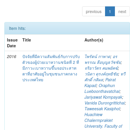
previous
1
next
Item hits:
Issue
Title
Author(s)
Date
2016
ปัจจัยที่มีความสัมพันธ์กับการปรับ
ไพรัตน์ กาพาด
;
อร
ตัวของผู้ป่วยเบาหวานชนิดที่ 2 ที่
พรรณ ลือบุญธวัชชัย
;
มีภาวะเบาหวานขึ้นจอประสาท
จริยาวัตร คมพยัคฆ์
;
ตาที่อาศัยอยู่ในชุมชนภาคกลาง
วนิดา ดุรงค์ฤทธิชัย
;
ทวี
ประเทศไทย
ศักดิ์ กสิผล
;
Pairat
Kapad
;
Oraphun
Lueboonthavatchai
;
Jariyawat Kompayak
;
Vanida Durongrittichai
;
Taweesak Kasiphol
;
Huachiew
Chalermprakiet
University. Faculty of