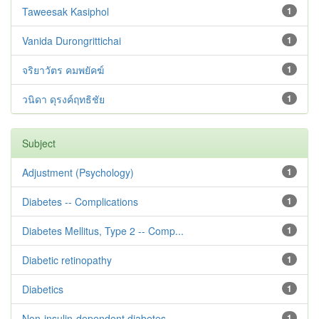
Taweesak Kasiphol
1
Vanida Durongrittichai
1
จริยาวัตร คมพยัคฆ์
1
วนิดา ดุรงค์ฤทธิชัย
1
Subject
Adjustment ‪(Psychology)
1
Diabetes -- Complications
1
Diabetes Mellitus, Type 2 -- Comp...
1
Diabetic retinopathy
1
Diabetics
1
Non-insulin-dependent diabetes --...
1