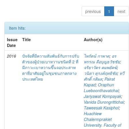
previous
1
next
Item hits:
Issue
Title
Author(s)
Date
2016
ปัจจัยที่มีความสัมพันธ์กับการปรับ
ไพรัตน์ กาพาด
;
อร
ตัวของผู้ป่วยเบาหวานชนิดที่ 2 ที่
พรรณ ลือบุญธวัชชัย
;
มีภาวะเบาหวานขึ้นจอประสาท
จริยาวัตร คมพยัคฆ์
;
ตาที่อาศัยอยู่ในชุมชนภาคกลาง
วนิดา ดุรงค์ฤทธิชัย
;
ทวี
ประเทศไทย
ศักดิ์ กสิผล
;
Pairat
Kapad
;
Oraphun
Lueboonthavatchai
;
Jariyawat Kompayak
;
Vanida Durongrittichai
;
Taweesak Kasiphol
;
Huachiew
Chalermprakiet
University. Faculty of