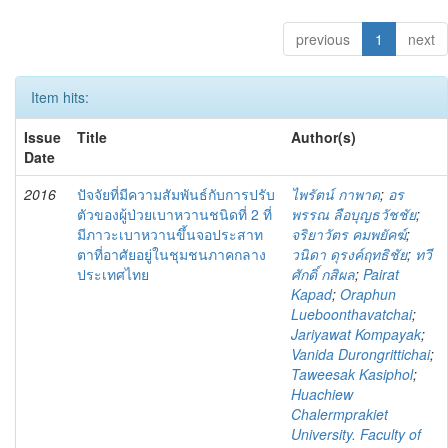
previous
1
next
Item hits:
Issue
Title
Author(s)
Date
2016
ปัจจัยที่มีความสัมพันธ์กับการปรับ
ไพรัตน์ กาพาด
;
อร
ตัวของผู้ป่วยเบาหวานชนิดที่ 2 ที่
พรรณ ลือบุญธวัชชัย
;
มีภาวะเบาหวานขึ้นจอประสาท
จริยาวัตร คมพยัคฆ์
;
ตาที่อาศัยอยู่ในชุมชนภาคกลาง
วนิดา ดุรงค์ฤทธิชัย
;
ทวี
ประเทศไทย
ศักดิ์ กสิผล
;
Pairat
Kapad
;
Oraphun
Lueboonthavatchai
;
Jariyawat Kompayak
;
Vanida Durongrittichai
;
Taweesak Kasiphol
;
Huachiew
Chalermprakiet
University. Faculty of