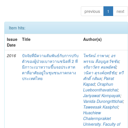
previous
1
next
Item hits:
Issue
Title
Author(s)
Date
2016
ปัจจัยที่มีความสัมพันธ์กับการปรับ
ไพรัตน์ กาพาด
;
อร
ตัวของผู้ป่วยเบาหวานชนิดที่ 2 ที่
พรรณ ลือบุญธวัชชัย
;
มีภาวะเบาหวานขึ้นจอประสาท
จริยาวัตร คมพยัคฆ์
;
ตาที่อาศัยอยู่ในชุมชนภาคกลาง
วนิดา ดุรงค์ฤทธิชัย
;
ทวี
ประเทศไทย
ศักดิ์ กสิผล
;
Pairat
Kapad
;
Oraphun
Lueboonthavatchai
;
Jariyawat Kompayak
;
Vanida Durongrittichai
;
Taweesak Kasiphol
;
Huachiew
Chalermprakiet
University. Faculty of