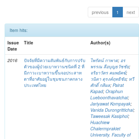
previous
1
next
Item hits:
Issue
Title
Author(s)
Date
2016
ปัจจัยที่มีความสัมพันธ์กับการปรับ
ไพรัตน์ กาพาด
;
อร
ตัวของผู้ป่วยเบาหวานชนิดที่ 2 ที่
พรรณ ลือบุญธวัชชัย
;
มีภาวะเบาหวานขึ้นจอประสาท
จริยาวัตร คมพยัคฆ์
;
ตาที่อาศัยอยู่ในชุมชนภาคกลาง
วนิดา ดุรงค์ฤทธิชัย
;
ทวี
ประเทศไทย
ศักดิ์ กสิผล
;
Pairat
Kapad
;
Oraphun
Lueboonthavatchai
;
Jariyawat Kompayak
;
Vanida Durongrittichai
;
Taweesak Kasiphol
;
Huachiew
Chalermprakiet
University. Faculty of