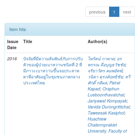
previous
1
next
Item hits:
Issue
Title
Author(s)
Date
2016
ปัจจัยที่มีความสัมพันธ์กับการปรับ
ไพรัตน์ กาพาด
;
อร
ตัวของผู้ป่วยเบาหวานชนิดที่ 2 ที่
พรรณ ลือบุญธวัชชัย
;
มีภาวะเบาหวานขึ้นจอประสาท
จริยาวัตร คมพยัคฆ์
;
ตาที่อาศัยอยู่ในชุมชนภาคกลาง
วนิดา ดุรงค์ฤทธิชัย
;
ทวี
ประเทศไทย
ศักดิ์ กสิผล
;
Pairat
Kapad
;
Oraphun
Lueboonthavatchai
;
Jariyawat Kompayak
;
Vanida Durongrittichai
;
Taweesak Kasiphol
;
Huachiew
Chalermprakiet
University. Faculty of