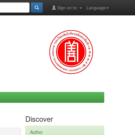
Sign on to:
Language
Discover
Author