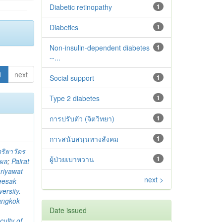
Diabetic retinopathy
1
Diabetics
1
Non-insulin-dependent diabetes
1
--...
1
next
Social support
1
Type 2 diabetes‬‬‬‬‬‬
1
การปรับตัว (จิตวิทยา)
1
การสนับสนุนทางสังคม
1
จริยาวัตร
ผู้ป่วยเบาหวาน
1
ิผล
;
Pairat
riyawat
next >
eesak
ersity.
angkok
Date issued
culty of