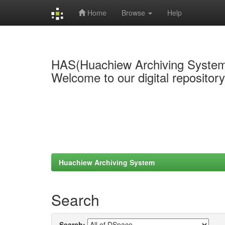
Home
Browse
Help
Skip
navigation
HAS(Huachiew Archiving Syste
Welcome to our digital repositor
Huachiew Archiving System
Search
Search: