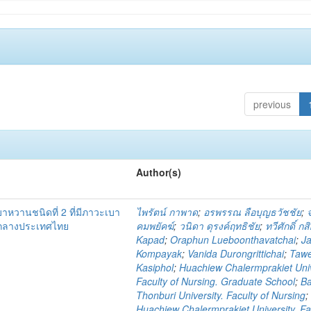
previous
Author(s)
เบาหวานชนิดที่ 2 ที่มีภาวะเบา
ไพรัตน์ กาพาด
;
อรพรรณ ลือบุญธวัชชัย
;
คกลางประเทศไทย
คมพยัคฆ์
;
วนิดา ดุรงค์ฤทธิชัย
;
ทวีศักดิ์ กส
Kapad
;
Oraphun Lueboonthavatchai
;
Ja
Kompayak
;
Vanida Durongrittichai
;
Taw
Kasiphol
;
Huachiew Chalermprakiet Univ
Faculty of Nursing. Graduate School
;
B
Thonburi University. Faculty of Nursing
;
Huachiew Chalermprakiet University. Fa