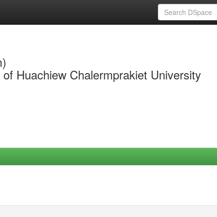
m)
y of Huachiew Chalermprakiet University