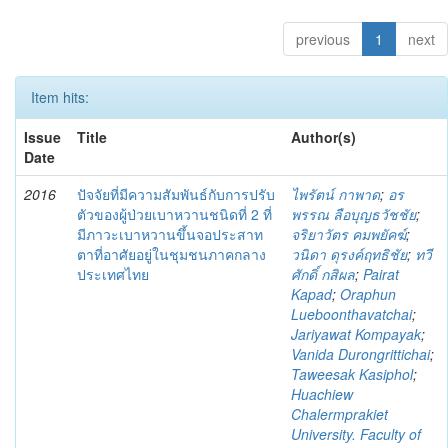
previous
1
next
Item hits:
Issue
Title
Author(s)
Date
2016
ปัจจัยที่มีความสัมพันธ์กับการปรับ
ไพรัตน์ กาพาด
;
อร
ตัวของผู้ป่วยเบาหวานชนิดที่ 2 ที่
พรรณ ลือบุญธวัชชัย
;
มีภาวะเบาหวานขึ้นจอประสาท
จริยาวัตร คมพยัคฆ์
;
ตาที่อาศัยอยู่ในชุมชนภาคกลาง
วนิดา ดุรงค์ฤทธิชัย
;
ทวี
ประเทศไทย
ศักดิ์ กสิผล
;
Pairat
Kapad
;
Oraphun
Lueboonthavatchai
;
Jariyawat Kompayak
;
Vanida Durongrittichai
;
Taweesak Kasiphol
;
Huachiew
Chalermprakiet
University. Faculty of