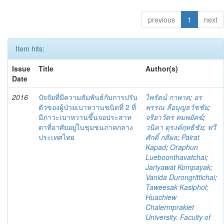
previous
1
next
Item hits:
Issue
Title
Author(s)
Date
2016
ปัจจัยที่มีความสัมพันธ์กับการปรับ
ไพรัตน์ กาพาด
;
อร
ตัวของผู้ป่วยเบาหวานชนิดที่ 2 ที่
พรรณ ลือบุญธวัชชัย
;
มีภาวะเบาหวานขึ้นจอประสาท
จริยาวัตร คมพยัคฆ์
;
ตาที่อาศัยอยู่ในชุมชนภาคกลาง
วนิดา ดุรงค์ฤทธิชัย
;
ทวี
ประเทศไทย
ศักดิ์ กสิผล
;
Pairat
Kapad
;
Oraphun
Lueboonthavatchai
;
Jariyawat Kompayak
;
Vanida Durongrittichai
;
Taweesak Kasiphol
;
Huachiew
Chalermprakiet
University. Faculty of