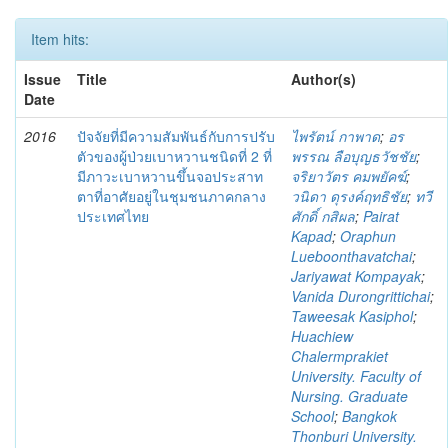
Item hits:
Issue
Title
Author(s)
Date
2016
ปัจจัยที่มีความสัมพันธ์กับการปรับ
ไพรัตน์ กาพาด
;
อร
ตัวของผู้ป่วยเบาหวานชนิดที่ 2 ที่
พรรณ ลือบุญธวัชชัย
;
มีภาวะเบาหวานขึ้นจอประสาท
จริยาวัตร คมพยัคฆ์
;
ตาที่อาศัยอยู่ในชุมชนภาคกลาง
วนิดา ดุรงค์ฤทธิชัย
;
ทวี
ประเทศไทย
ศักดิ์ กสิผล
;
Pairat
Kapad
;
Oraphun
Lueboonthavatchai
;
Jariyawat Kompayak
;
Vanida Durongrittichai
;
Taweesak Kasiphol
;
Huachiew
Chalermprakiet
University. Faculty of
Nursing. Graduate
School
;
Bangkok
Thonburi University.