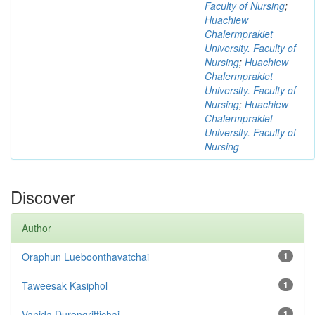
Faculty of Nursing
;
Huachiew
Chalermprakiet
University. Faculty of
Nursing
;
Huachiew
Chalermprakiet
University. Faculty of
Nursing
;
Huachiew
Chalermprakiet
University. Faculty of
Nursing
Discover
Author
Oraphun Lueboonthavatchai
1
Taweesak Kasiphol
1
Vanida Durongrittichai
1