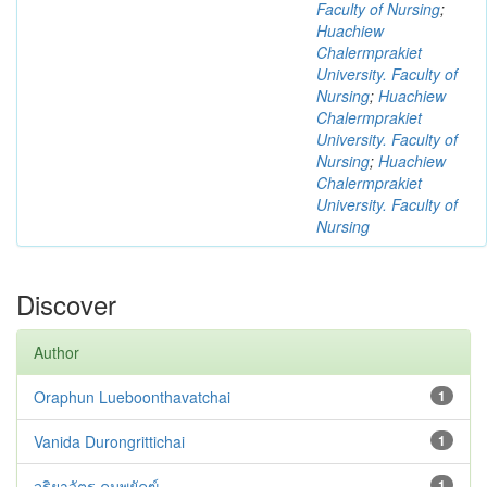
Faculty of Nursing
;
Huachiew
Chalermprakiet
University. Faculty of
Nursing
;
Huachiew
Chalermprakiet
University. Faculty of
Nursing
;
Huachiew
Chalermprakiet
University. Faculty of
Nursing
Discover
Author
Oraphun Lueboonthavatchai
1
Vanida Durongrittichai
1
จริยาวัตร คมพยัคฆ์
1