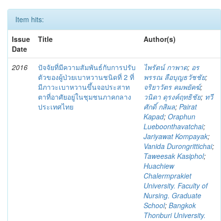
Item hits:
Issue
Title
Author(s)
Date
2016
ปัจจัยที่มีความสัมพันธ์กับการปรับ
ไพรัตน์ กาพาด
;
อร
ตัวของผู้ป่วยเบาหวานชนิดที่ 2 ที่
พรรณ ลือบุญธวัชชัย
;
มีภาวะเบาหวานขึ้นจอประสาท
จริยาวัตร คมพยัคฆ์
;
ตาที่อาศัยอยู่ในชุมชนภาคกลาง
วนิดา ดุรงค์ฤทธิชัย
;
ทวี
ประเทศไทย
ศักดิ์ กสิผล
;
Pairat
Kapad
;
Oraphun
Lueboonthavatchai
;
Jariyawat Kompayak
;
Vanida Durongrittichai
;
Taweesak Kasiphol
;
Huachiew
Chalermprakiet
University. Faculty of
Nursing. Graduate
School
;
Bangkok
Thonburi University.