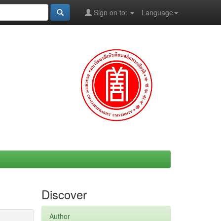
Sign on to:
Language
Discover
Author