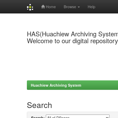
Home
Browse
Help
Skip
navigation
HAS(Huachiew Archiving Syste
Welcome to our digital repositor
Huachiew Archiving System
Search
Search: