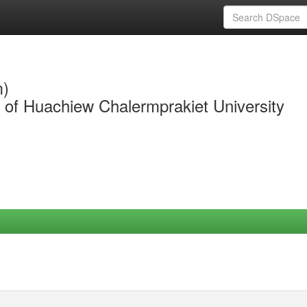
m)
y of Huachiew Chalermprakiet University