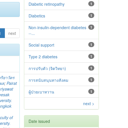
Diabetic retinopathy
1
Diabetics
1
Non-insulin-dependent diabetes
1
1
next
--...
Social support
1
Type 2 diabetes‬‬‬‬‬‬
1
การปรับตัว (จิตวิทยา)
1
จริยาวัตร
การสนับสนุนทางสังคม
1
ิผล
;
Pairat
riyawat
ผู้ป่วยเบาหวาน
1
eesak
ersity.
next >
angkok
culty of
Date issued
rsity.