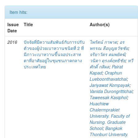
Item hits:
Issue
Title
Author(s)
Date
2016
ปัจจัยที่มีความสัมพันธ์กับการปรับ
ไพรัตน์ กาพาด
;
อร
ตัวของผู้ป่วยเบาหวานชนิดที่ 2 ที่
พรรณ ลือบุญธวัชชัย
;
มีภาวะเบาหวานขึ้นจอประสาท
จริยาวัตร คมพยัคฆ์
;
ตาที่อาศัยอยู่ในชุมชนภาคกลาง
วนิดา ดุรงค์ฤทธิชัย
;
ทวี
ประเทศไทย
ศักดิ์ กสิผล
;
Pairat
Kapad
;
Oraphun
Lueboonthavatchai
;
Jariyawat Kompayak
;
Vanida Durongrittichai
;
Taweesak Kasiphol
;
Huachiew
Chalermprakiet
University. Faculty of
Nursing. Graduate
School
;
Bangkok
Thonburi University.