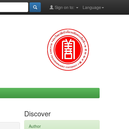
Sign on to:
Language
Discover
Author