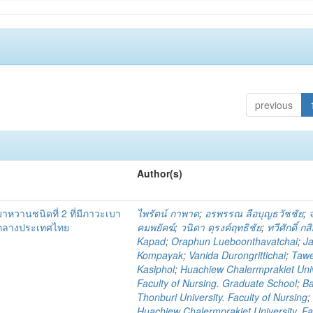
previous
Author(s)
เบาหวานชนิดที่ 2 ที่มีภาวะเบา
ไพรัตน์ กาพาด
;
อรพรรณ ลือบุญธวัชชัย
;
คกลางประเทศไทย
คมพยัคฆ์
;
วนิดา ดุรงค์ฤทธิชัย
;
ทวีศักดิ์ กส
Kapad
;
Oraphun Lueboonthavatchai
;
Ja
Kompayak
;
Vanida Durongrittichai
;
Taw
Kasiphol
;
Huachiew Chalermprakiet Univ
Faculty of Nursing. Graduate School
;
B
Thonburi University. Faculty of Nursing
;
Huachiew Chalermprakiet University. Fa