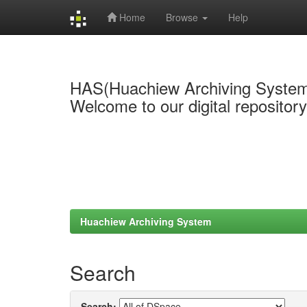
Home
Browse
Help
Skip
navigation
HAS(Huachiew Archiving Syste
Welcome to our digital repositor
Huachiew Archiving System
Search
Search: