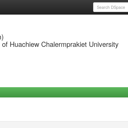
m)
y of Huachiew Chalermprakiet University