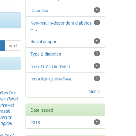
Diabetics
1
Non-insulin-dependent diabetes
1
--...
Social support
1
1
next
Type 2 diabetes‬‬‬‬‬‬
1
การปรับตัว (จิตวิทยา)
1
การสนับสนุนทางสังคม
1
next >
จริยาวัตร
ิผล
;
Pairat
riyawat
Date issued
eesak
ersity.
2016
1
angkok
culty of