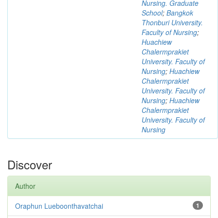
Nursing. Graduate
School
;
Bangkok
Thonburi University.
Faculty of Nursing
;
Huachiew
Chalermprakiet
University. Faculty of
Nursing
;
Huachiew
Chalermprakiet
University. Faculty of
Nursing
;
Huachiew
Chalermprakiet
University. Faculty of
Nursing
Discover
Author
Oraphun Lueboonthavatchai
1