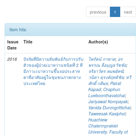
previous
1
next
Item hits:
Issue
Title
Author(s)
Date
2016
ปัจจัยที่มีความสัมพันธ์กับการปรับ
ไพรัตน์ กาพาด
;
อร
ตัวของผู้ป่วยเบาหวานชนิดที่ 2 ที่
พรรณ ลือบุญธวัชชัย
;
มีภาวะเบาหวานขึ้นจอประสาท
จริยาวัตร คมพยัคฆ์
;
ตาที่อาศัยอยู่ในชุมชนภาคกลาง
วนิดา ดุรงค์ฤทธิชัย
;
ทวี
ประเทศไทย
ศักดิ์ กสิผล
;
Pairat
Kapad
;
Oraphun
Lueboonthavatchai
;
Jariyawat Kompayak
;
Vanida Durongrittichai
;
Taweesak Kasiphol
;
Huachiew
Chalermprakiet
University. Faculty of