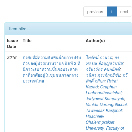
previous
1
next
Item hits:
Issue
Title
Author(s)
Date
2016
ปัจจัยที่มีความสัมพันธ์กับการปรับ
ไพรัตน์ กาพาด
;
อร
ตัวของผู้ป่วยเบาหวานชนิดที่ 2 ที่
พรรณ ลือบุญธวัชชัย
;
มีภาวะเบาหวานขึ้นจอประสาท
จริยาวัตร คมพยัคฆ์
;
ตาที่อาศัยอยู่ในชุมชนภาคกลาง
วนิดา ดุรงค์ฤทธิชัย
;
ทวี
ประเทศไทย
ศักดิ์ กสิผล
;
Pairat
Kapad
;
Oraphun
Lueboonthavatchai
;
Jariyawat Kompayak
;
Vanida Durongrittichai
;
Taweesak Kasiphol
;
Huachiew
Chalermprakiet
University. Faculty of