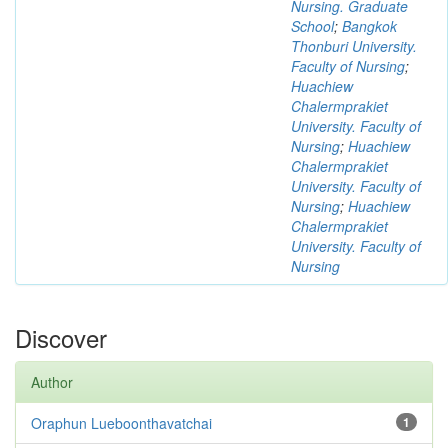
Nursing. Graduate
School
;
Bangkok
Thonburi University.
Faculty of Nursing
;
Huachiew
Chalermprakiet
University. Faculty of
Nursing
;
Huachiew
Chalermprakiet
University. Faculty of
Nursing
;
Huachiew
Chalermprakiet
University. Faculty of
Nursing
Discover
Author
Oraphun Lueboonthavatchai
1