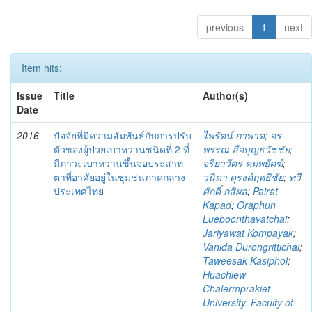
previous
1
next
Item hits:
Issue
Title
Author(s)
Date
2016
ปัจจัยที่มีความสัมพันธ์กับการปรับ
ไพรัตน์ กาพาด
;
อร
ตัวของผู้ป่วยเบาหวานชนิดที่ 2 ที่
พรรณ ลือบุญธวัชชัย
;
มีภาวะเบาหวานขึ้นจอประสาท
จริยาวัตร คมพยัคฆ์
;
ตาที่อาศัยอยู่ในชุมชนภาคกลาง
วนิดา ดุรงค์ฤทธิชัย
;
ทวี
ประเทศไทย
ศักดิ์ กสิผล
;
Pairat
Kapad
;
Oraphun
Lueboonthavatchai
;
Jariyawat Kompayak
;
Vanida Durongrittichai
;
Taweesak Kasiphol
;
Huachiew
Chalermprakiet
University. Faculty of