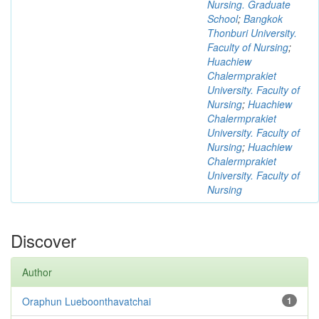
Nursing. Graduate
School
;
Bangkok
Thonburi University.
Faculty of Nursing
;
Huachiew
Chalermprakiet
University. Faculty of
Nursing
;
Huachiew
Chalermprakiet
University. Faculty of
Nursing
;
Huachiew
Chalermprakiet
University. Faculty of
Nursing
Discover
Author
Oraphun Lueboonthavatchai
1