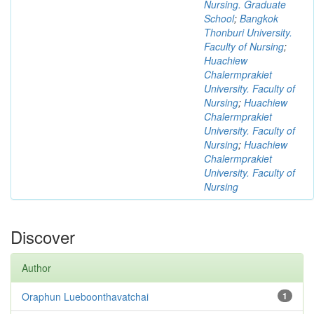
Nursing. Graduate
School
;
Bangkok
Thonburi University.
Faculty of Nursing
;
Huachiew
Chalermprakiet
University. Faculty of
Nursing
;
Huachiew
Chalermprakiet
University. Faculty of
Nursing
;
Huachiew
Chalermprakiet
University. Faculty of
Nursing
Discover
Author
Oraphun Lueboonthavatchai
1