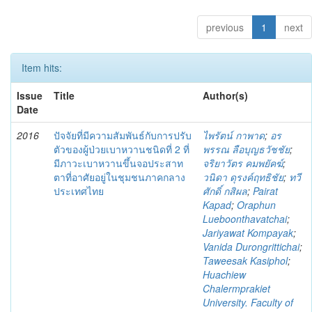
previous
1
next
Item hits:
Issue
Title
Author(s)
Date
2016
ปัจจัยที่มีความสัมพันธ์กับการปรับ
ไพรัตน์ กาพาด
;
อร
ตัวของผู้ป่วยเบาหวานชนิดที่ 2 ที่
พรรณ ลือบุญธวัชชัย
;
มีภาวะเบาหวานขึ้นจอประสาท
จริยาวัตร คมพยัคฆ์
;
ตาที่อาศัยอยู่ในชุมชนภาคกลาง
วนิดา ดุรงค์ฤทธิชัย
;
ทวี
ประเทศไทย
ศักดิ์ กสิผล
;
Pairat
Kapad
;
Oraphun
Lueboonthavatchai
;
Jariyawat Kompayak
;
Vanida Durongrittichai
;
Taweesak Kasiphol
;
Huachiew
Chalermprakiet
University. Faculty of