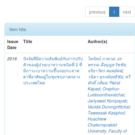
previous
1
next
Item hits:
Issue
Title
Author(s)
Date
2016
ปัจจัยที่มีความสัมพันธ์กับการปรับ
ไพรัตน์ กาพาด
;
อร
ตัวของผู้ป่วยเบาหวานชนิดที่ 2 ที่
พรรณ ลือบุญธวัชชัย
;
มีภาวะเบาหวานขึ้นจอประสาท
จริยาวัตร คมพยัคฆ์
;
ตาที่อาศัยอยู่ในชุมชนภาคกลาง
วนิดา ดุรงค์ฤทธิชัย
;
ทวี
ประเทศไทย
ศักดิ์ กสิผล
;
Pairat
Kapad
;
Oraphun
Lueboonthavatchai
;
Jariyawat Kompayak
;
Vanida Durongrittichai
;
Taweesak Kasiphol
;
Huachiew
Chalermprakiet
University. Faculty of