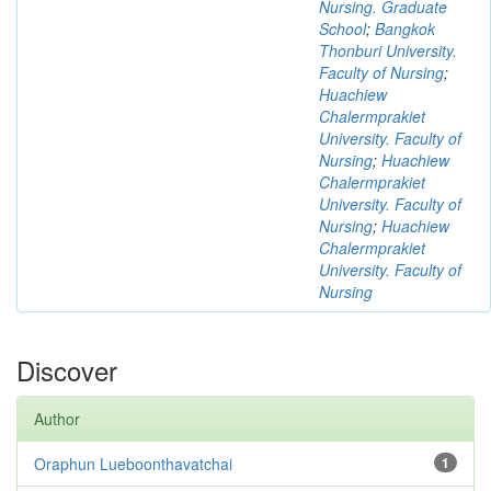
Nursing. Graduate
School
;
Bangkok
Thonburi University.
Faculty of Nursing
;
Huachiew
Chalermprakiet
University. Faculty of
Nursing
;
Huachiew
Chalermprakiet
University. Faculty of
Nursing
;
Huachiew
Chalermprakiet
University. Faculty of
Nursing
Discover
Author
Oraphun Lueboonthavatchai
1