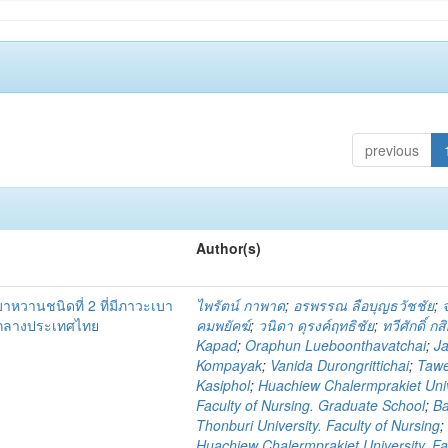
previous
Author(s)
เบาหวานชนิดที่ 2 ที่มีภาวะเบา
ไพรัตน์ กาพาด
;
อรพรรณ ลือบุญธวัชชัย
;
คกลางประเทศไทย
คมพยัคฆ์
;
วนิดา ดุรงค์ฤทธิชัย
;
ทวีศักดิ์ กส
Kapad
;
Oraphun Lueboonthavatchai
;
Ja
Kompayak
;
Vanida Durongrittichai
;
Taw
Kasiphol
;
Huachiew Chalermprakiet Univ
Faculty of Nursing. Graduate School
;
B
Thonburi University. Faculty of Nursing
;
Huachiew Chalermprakiet University. Fa