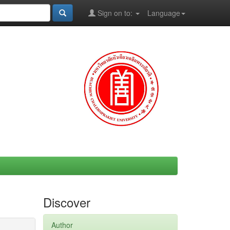
Sign on to:
Language
Discover
Author