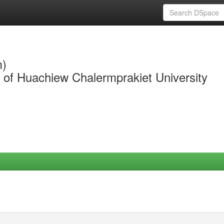
m)
y of Huachiew Chalermprakiet University