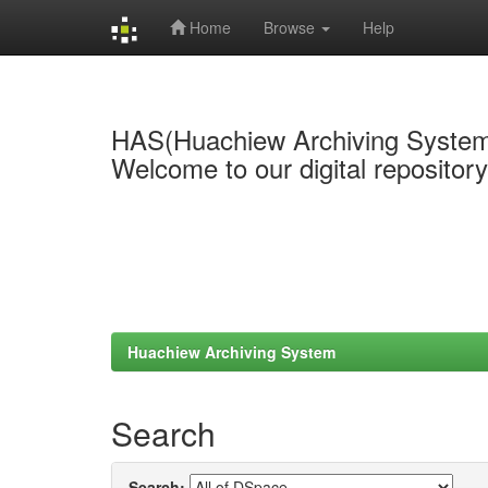
Home
Browse
Help
Skip
navigation
HAS(Huachiew Archiving Syste
Welcome to our digital repositor
Huachiew Archiving System
Search
Search: