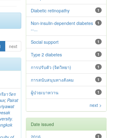
Diabetic retinopathy
1
Non-insulin-dependent diabetes
1
--...
Social support
1
1
next
Type 2 diabetes‬‬‬‬‬‬
1
การปรับตัว (จิตวิทยา)
1
การสนับสนุนทางสังคม
1
ผู้ป่วยเบาหวาน
1
จริยาวัตร
ิผล
;
Pairat
next >
riyawat
eesak
ersity.
Date issued
angkok
2016
1
culty of