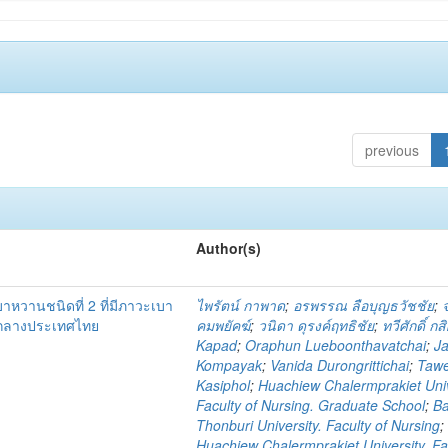
previous
Author(s)
เบาหวานชนิดที่ 2 ที่มีภาวะเบา
ไพรัตน์ กาพาด
;
อรพรรณ ลือบุญธวัชชัย
;
คกลางประเทศไทย
คมพยัคฆ์
;
วนิดา ดุรงค์ฤทธิชัย
;
ทวีศักดิ์ กส
Kapad
;
Oraphun Lueboonthavatchai
;
Ja
Kompayak
;
Vanida Durongrittichai
;
Taw
Kasiphol
;
Huachiew Chalermprakiet Univ
Faculty of Nursing. Graduate School
;
B
Thonburi University. Faculty of Nursing
;
Huachiew Chalermprakiet University. Fa