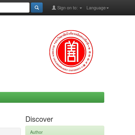
Sign on to:
Language
Discover
Author