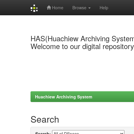
Home
Browse
Help
Skip
navigation
HAS(Huachiew Archiving Syste
Welcome to our digital repositor
Huachiew Archiving System
Search
Search: