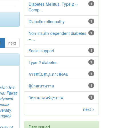
Diabetes Mellitus, Type 2 --
1
Comp...
Diabetic retinopathy
1
Non-insulin-dependent diabetes
1
--...
1
next
Social support
1
Type 2 diabetes‬‬‬‬‬‬
1
การสนับสนุนทางสังคม
1
ผู้ป่วยเบาหวาน
1
จริยาวัตร
ิผล
;
Pairat
วิทยาศาสตร์สุขภาพ
1
riyawat
eesak
next >
ersity.
angkok
Date issued
culty of