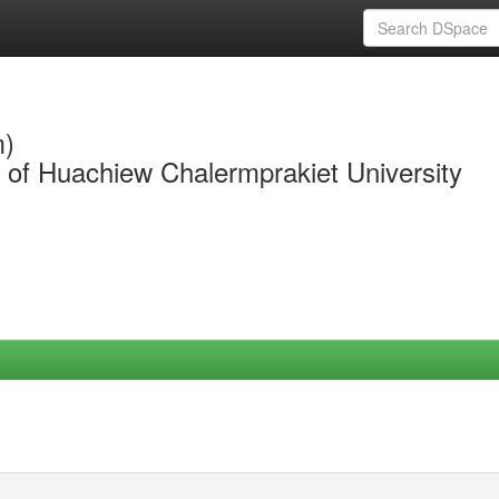
m)
y of Huachiew Chalermprakiet University