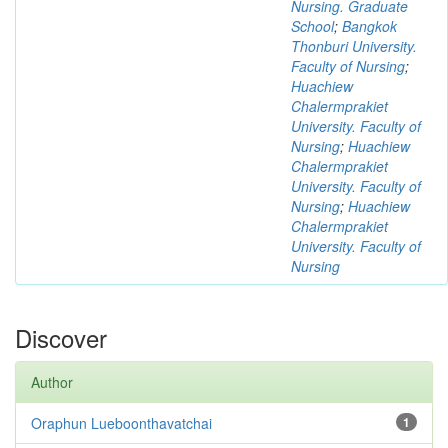
Nursing. Graduate
School
;
Bangkok
Thonburi University.
Faculty of Nursing
;
Huachiew
Chalermprakiet
University. Faculty of
Nursing
;
Huachiew
Chalermprakiet
University. Faculty of
Nursing
;
Huachiew
Chalermprakiet
University. Faculty of
Nursing
Discover
Author
Oraphun Lueboonthavatchai
1