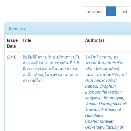
previous
1
next
Item hits:
Issue
Title
Author(s)
Date
2016
ปัจจัยที่มีความสัมพันธ์กับการปรับ
ไพรัตน์ กาพาด
;
อร
ตัวของผู้ป่วยเบาหวานชนิดที่ 2 ที่
พรรณ ลือบุญธวัชชัย
;
มีภาวะเบาหวานขึ้นจอประสาท
จริยาวัตร คมพยัคฆ์
;
ตาที่อาศัยอยู่ในชุมชนภาคกลาง
วนิดา ดุรงค์ฤทธิชัย
;
ทวี
ประเทศไทย
ศักดิ์ กสิผล
;
Pairat
Kapad
;
Oraphun
Lueboonthavatchai
;
Jariyawat Kompayak
;
Vanida Durongrittichai
;
Taweesak Kasiphol
;
Huachiew
Chalermprakiet
University. Faculty of