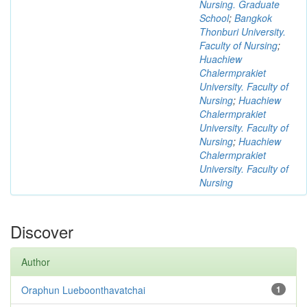
Nursing. Graduate
School
;
Bangkok
Thonburi University.
Faculty of Nursing
;
Huachiew
Chalermprakiet
University. Faculty of
Nursing
;
Huachiew
Chalermprakiet
University. Faculty of
Nursing
;
Huachiew
Chalermprakiet
University. Faculty of
Nursing
Discover
Author
Oraphun Lueboonthavatchai
1