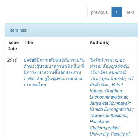
previous
1
next
Item hits:
Issue
Title
Author(s)
Date
2016
ปัจจัยที่มีความสัมพันธ์กับการปรับ
ไพรัตน์ กาพาด
;
อร
ตัวของผู้ป่วยเบาหวานชนิดที่ 2 ที่
พรรณ ลือบุญธวัชชัย
;
มีภาวะเบาหวานขึ้นจอประสาท
จริยาวัตร คมพยัคฆ์
;
ตาที่อาศัยอยู่ในชุมชนภาคกลาง
วนิดา ดุรงค์ฤทธิชัย
;
ทวี
ประเทศไทย
ศักดิ์ กสิผล
;
Pairat
Kapad
;
Oraphun
Lueboonthavatchai
;
Jariyawat Kompayak
;
Vanida Durongrittichai
;
Taweesak Kasiphol
;
Huachiew
Chalermprakiet
University. Faculty of