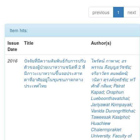
previous
1
next
Item hits:
Issue
Title
Author(s)
Date
2016
ปัจจัยที่มีความสัมพันธ์กับการปรับ
ไพรัตน์ กาพาด
;
อร
ตัวของผู้ป่วยเบาหวานชนิดที่ 2 ที่
พรรณ ลือบุญธวัชชัย
;
มีภาวะเบาหวานขึ้นจอประสาท
จริยาวัตร คมพยัคฆ์
;
ตาที่อาศัยอยู่ในชุมชนภาคกลาง
วนิดา ดุรงค์ฤทธิชัย
;
ทวี
ประเทศไทย
ศักดิ์ กสิผล
;
Pairat
Kapad
;
Oraphun
Lueboonthavatchai
;
Jariyawat Kompayak
;
Vanida Durongrittichai
;
Taweesak Kasiphol
;
Huachiew
Chalermprakiet
University. Faculty of