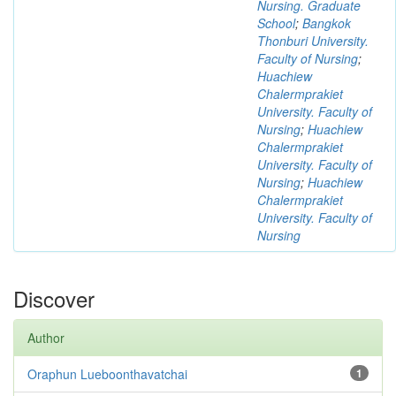
Nursing. Graduate
School
;
Bangkok
Thonburi University.
Faculty of Nursing
;
Huachiew
Chalermprakiet
University. Faculty of
Nursing
;
Huachiew
Chalermprakiet
University. Faculty of
Nursing
;
Huachiew
Chalermprakiet
University. Faculty of
Nursing
Discover
Author
Oraphun Lueboonthavatchai
1