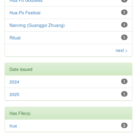
Hua Po Goddess
Hua-Po Festival
1
Nanning (Guanggxi Zhuang)
1
Ritual
1
next >
Date issued
2024
1
2025
1
Has File(s)
true
2