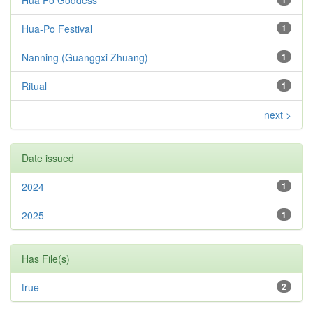
Hua Po Goddess
Hua-Po Festival
1
Nanning (Guanggxi Zhuang)
1
Ritual
1
next >
Date issued
2024
1
2025
1
Has File(s)
true
2