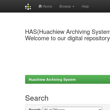
Home
Browse
Help
Skip
navigation
HAS(Huachiew Archiving Syste
Welcome to our digital repositor
Huachiew Archiving System
Search
Search: