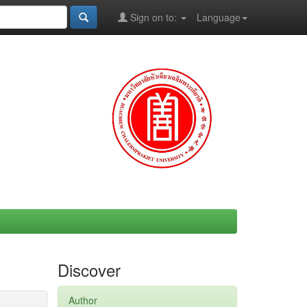
Sign on to:
Language
Discover
Author