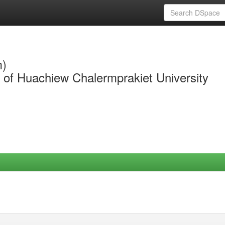
m)
y of Huachiew Chalermprakiet University