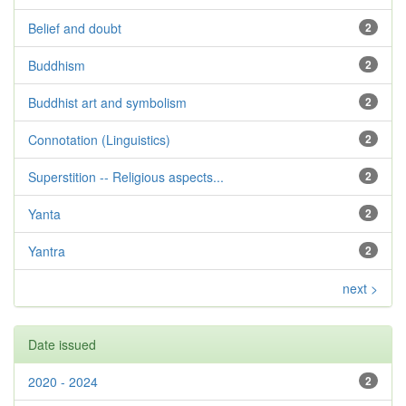
Belief and doubt
2
Buddhism
2
Buddhist art and symbolism
2
Connotation (Linguistics)
2
Superstition -- Religious aspects...
2
Yanta
2
Yantra
2
next >
Date issued
2020 - 2024
2