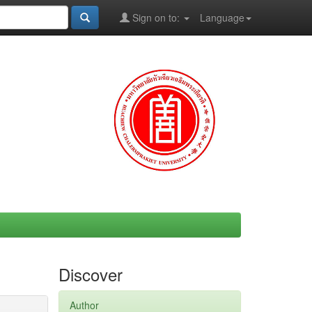
Sign on to:
Language
Discover
Author