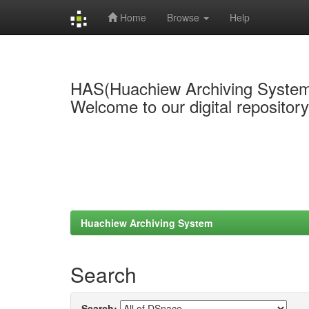
Home
Browse
Help
Skip
navigation
HAS(Huachiew Archiving Syste
Welcome to our digital repositor
Huachiew Archiving System
Search
Search: