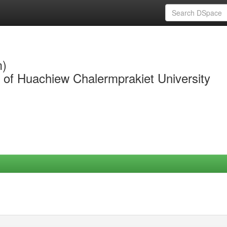
m)
y of Huachiew Chalermprakiet University