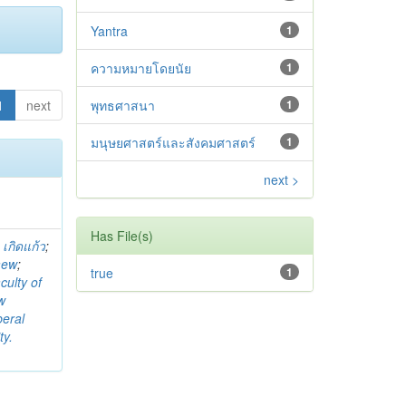
Yantra
1
ความหมายโดยนัย
1
1
next
พุทธศาสนา
1
มนุษยศาสตร์และสังคมศาสตร์
1
next >
Has File(s)
 เกิดแก้ว
;
aew
;
true
1
culty of
w
beral
ty.