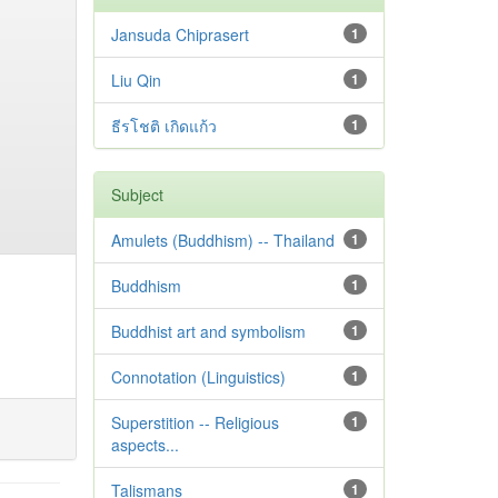
Jansuda Chiprasert
1
Liu Qin
1
ธีรโชติ เกิดแก้ว
1
Subject
Amulets (Buddhism) -- Thailand
1
Buddhism
1
Buddhist art and symbolism
1
Connotation (Linguistics)
1
Superstition -- Religious
1
aspects...
Talismans
1