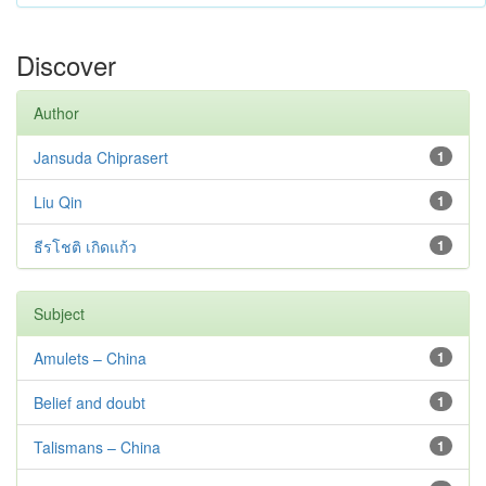
Discover
Author
Jansuda Chiprasert
1
Liu Qin
1
ธีรโชติ เกิดแก้ว
1
Subject
Amulets – China
1
Belief and doubt
1
Talismans – China
1