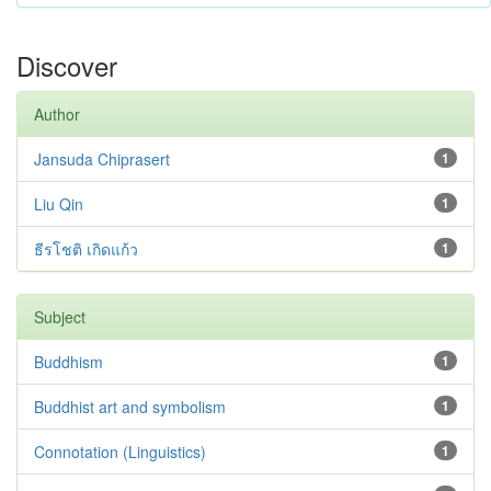
Discover
Author
Jansuda Chiprasert
1
Liu Qin
1
ธีรโชติ เกิดแก้ว
1
Subject
Buddhism
1
Buddhist art and symbolism
1
Connotation (Linguistics)
1