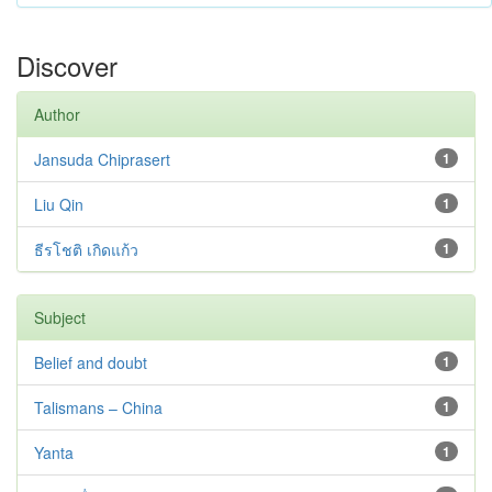
Discover
Author
Jansuda Chiprasert
1
Liu Qin
1
ธีรโชติ เกิดแก้ว
1
Subject
Belief and doubt
1
Talismans – China
1
Yanta
1