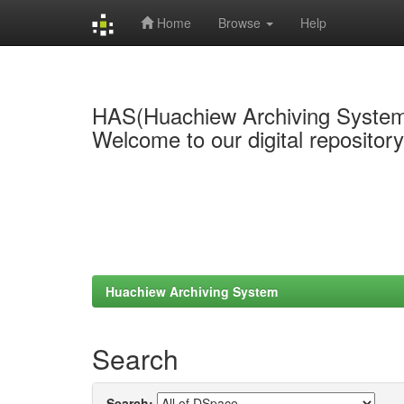
Home
Browse
Help
Skip
navigation
HAS(Huachiew Archiving Syste
Welcome to our digital repositor
Huachiew Archiving System
Search
Search: