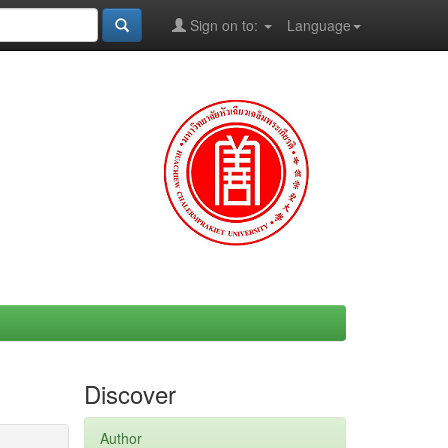
Sign on to:
Language
Discover
Author