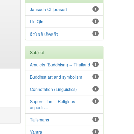
Jansuda Chiprasert
1
Liu Qin
1
ธีรโชติ เกิดแก้ว
1
Subject
Amulets (Buddhism) -- Thailand
1
Buddhist art and symbolism
1
Connotation (Linguistics)
1
Superstition -- Religious
1
aspects...
Talismans
1
Yantra
1