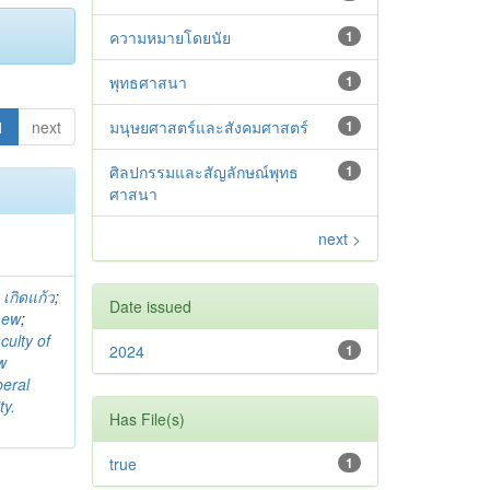
ความหมายโดยนัย
1
พุทธศาสนา
1
1
next
มนุษยศาสตร์และสังคมศาสตร์
1
ศิลปกรรมและสัญลักษณ์พุทธ
1
ศาสนา
next >
 เกิดแก้ว
;
Date issued
aew
;
culty of
2024
1
w
beral
ty.
Has File(s)
true
1