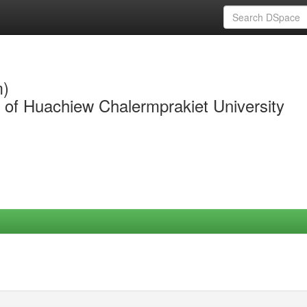
m)
y of Huachiew Chalermprakiet University