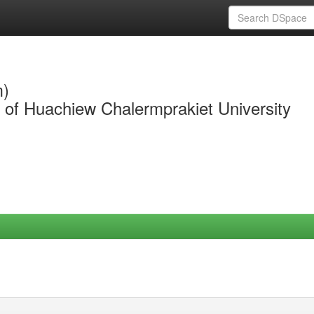
m)
y of Huachiew Chalermprakiet University