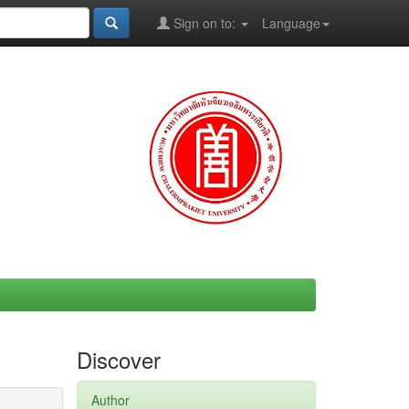
Sign on to:
Language
Discover
Author