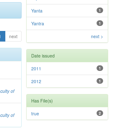
Yanta
1
Yantra
1
1
next
next >
Date issued
2011
1
2012
1
culty of
Has File(s)
true
2
culty of