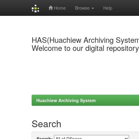
Home
Browse
Help
Skip
navigation
HAS(Huachiew Archiving Syste
Welcome to our digital repositor
Huachiew Archiving System
Search
Search: