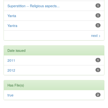
Superstition -- Religious aspects...
1
Yanta
1
Yantra
1
next >
Date issued
2011
1
2012
1
Has File(s)
true
2