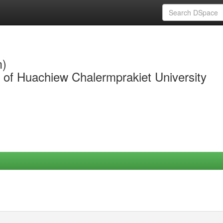
m)
y of Huachiew Chalermprakiet University