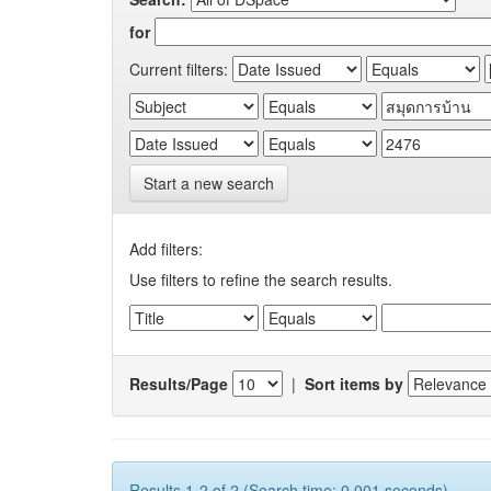
for
Current filters:
Start a new search
Add filters:
Use filters to refine the search results.
Results/Page
|
Sort items by
Results 1-2 of 2 (Search time: 0.001 seconds).