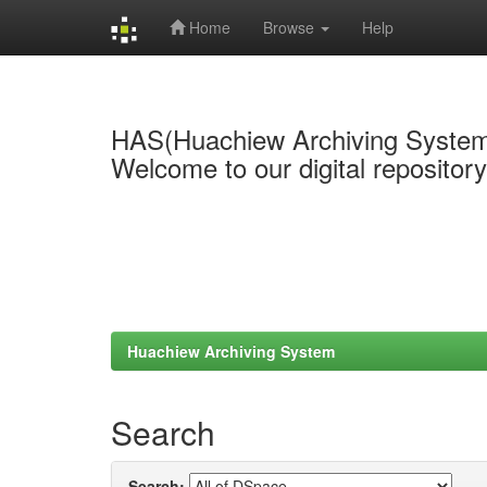
Home
Browse
Help
Skip
navigation
HAS(Huachiew Archiving Syste
Welcome to our digital repositor
Huachiew Archiving System
Search
Search: