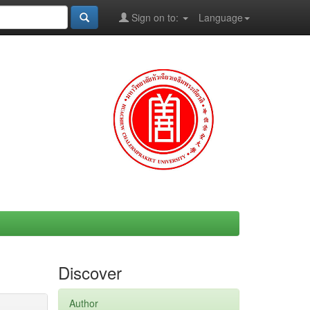
Sign on to:
Language
Discover
Author