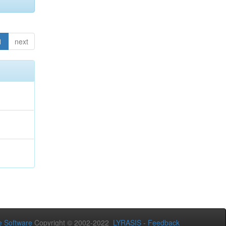
1
next
 Software
Copyright © 2002-2022
LYRASIS
-
Feedback