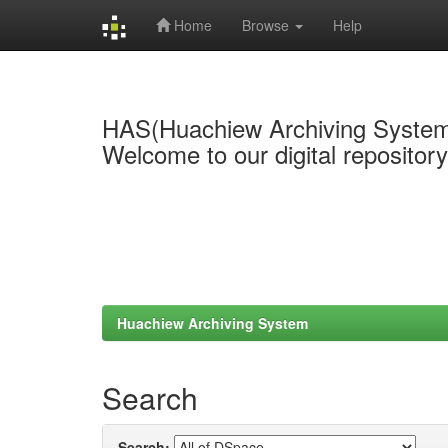
Home
Browse
Help
Skip
navigation
HAS(Huachiew Archiving Syste
Welcome to our digital repositor
Huachiew Archiving System
Search
Search: