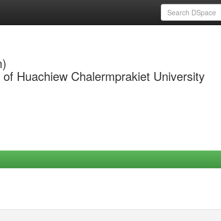
m)
y of Huachiew Chalermprakiet University