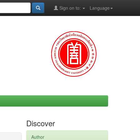
Sign on to:
Language
Discover
Author