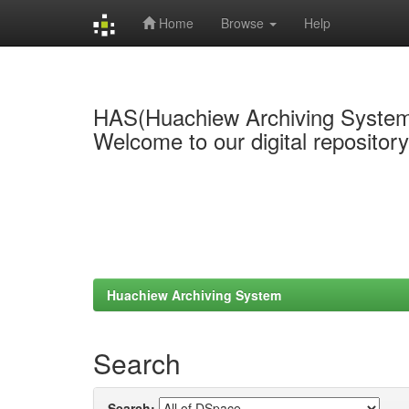
Home
Browse
Help
Skip
navigation
HAS(Huachiew Archiving Syste
Welcome to our digital repositor
Huachiew Archiving System
Search
Search: