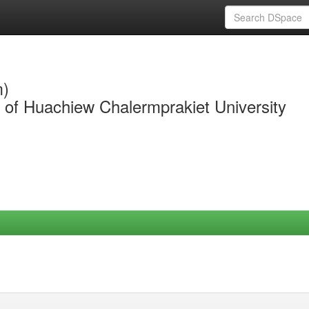
m)
y of Huachiew Chalermprakiet University