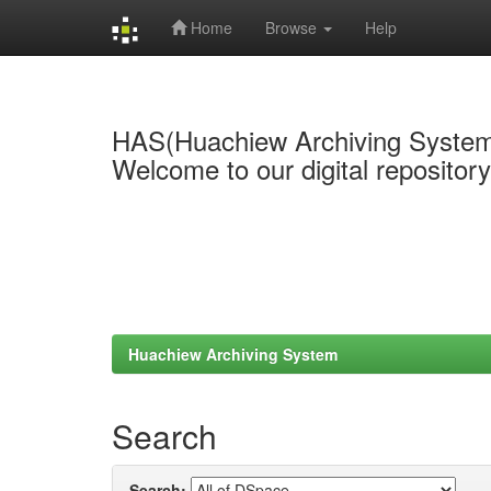
Home
Browse
Help
Skip
navigation
HAS(Huachiew Archiving Syste
Welcome to our digital repositor
Huachiew Archiving System
Search
Search: