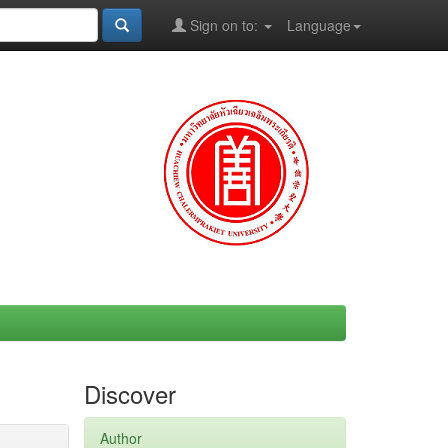
Sign on to:
Language
Discover
Author