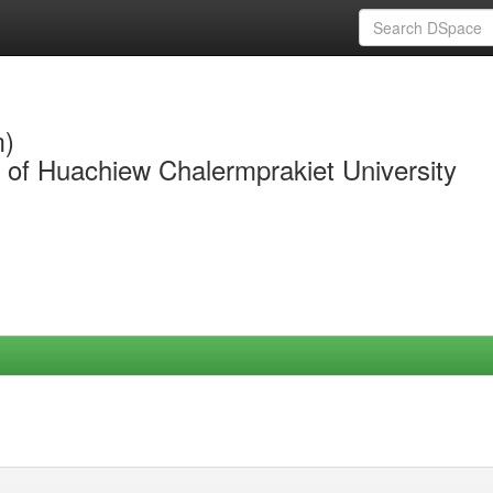
m)
y of Huachiew Chalermprakiet University