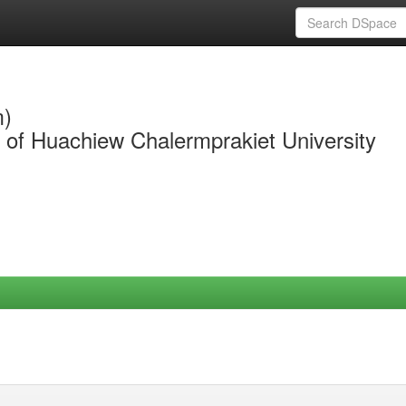
m)
y of Huachiew Chalermprakiet University