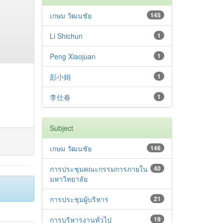
เกษม วัฒนชัย
145
Li Shichun
1
Peng Xiaojuan
1
彭小娟
1
李仕春
1
Subject
เกษม วัฒนชัย
146
การประชุมคณะกรรมการภายใน
40
มหาวิทยาลัย
การประชุมผู้บริหาร
21
การบริหารงานทั่วไป
19