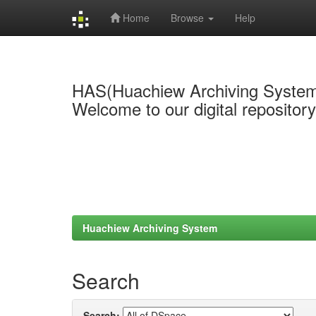
Home
Browse
Help
Skip
navigation
HAS(Huachiew Archiving Syste
Welcome to our digital repositor
Huachiew Archiving System
Search
Search: