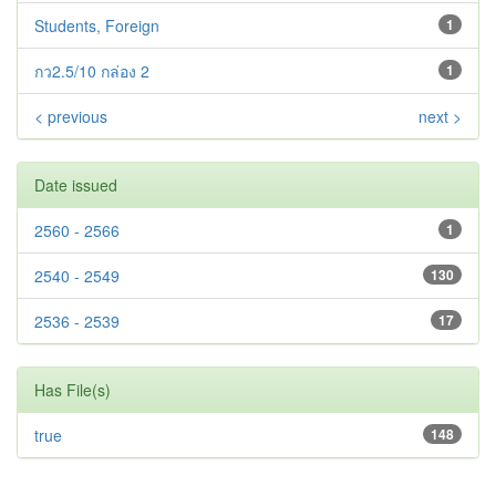
Students, Foreign
1
กว2.5/10 กล่อง 2
1
< previous
next >
Date issued
2560 - 2566
1
2540 - 2549
130
2536 - 2539
17
Has File(s)
true
148