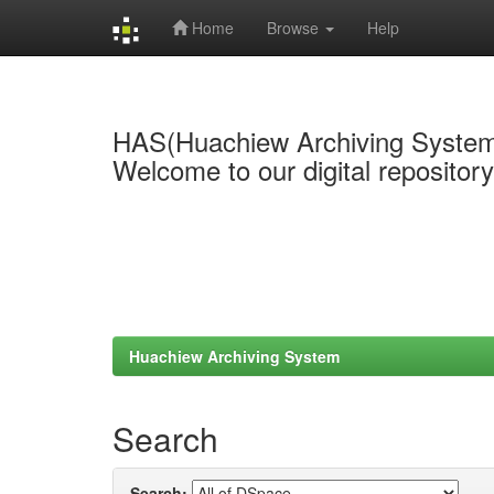
Home
Browse
Help
Skip
navigation
HAS(Huachiew Archiving Syste
Welcome to our digital repositor
Huachiew Archiving System
Search
Search: