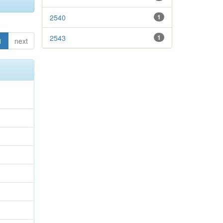
2540
1
2543
1
1
next