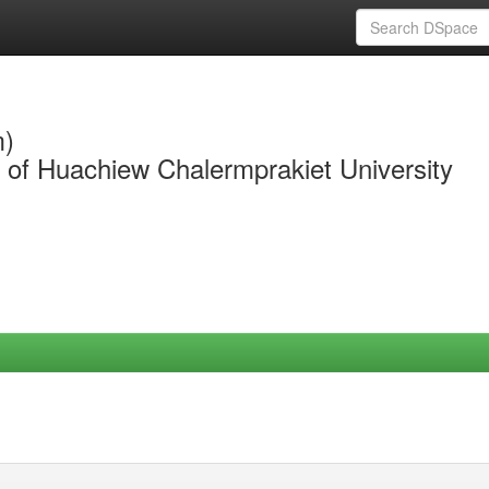
m)
y of Huachiew Chalermprakiet University