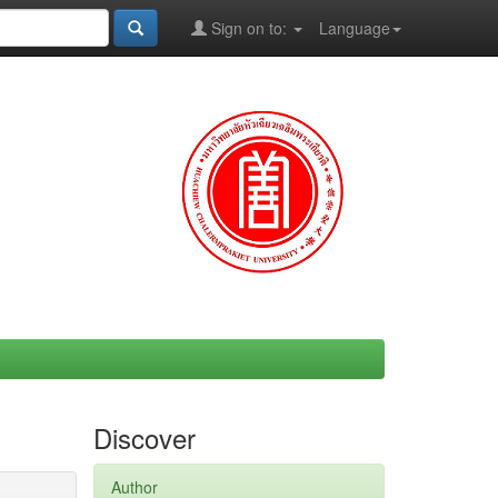
Sign on to:
Language
Discover
Author