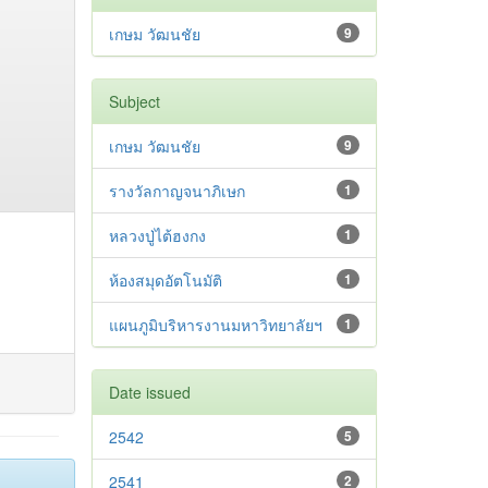
เกษม วัฒนชัย
9
Subject
เกษม วัฒนชัย
9
รางวัลกาญจนาภิเษก
1
หลวงปู่ไต้ฮงกง
1
ห้องสมุดอัตโนมัติ
1
แผนภูมิบริหารงานมหาวิทยาลัยฯ
1
Date issued
2542
5
2541
2