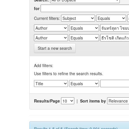
for
Current filters:
Start a new search
Add filters:
Use filters to refine the search results.
Results/Page
|
Sort items by
Results 1-5 of 5 (Search time: 0.001 seconds).