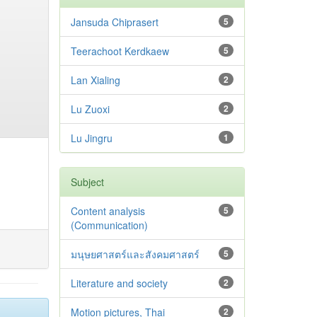
Jansuda Chiprasert
5
Teerachoot Kerdkaew
5
Lan Xialing
2
Lu Zuoxi
2
Lu Jingru
1
Subject
Content analysis
5
(Communication)
มนุษยศาสตร์และสังคมศาสตร์
5
Literature and society
2
Motion pictures, Thai
2