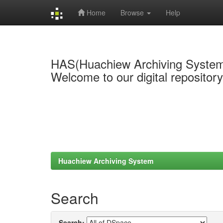
Home
Browse
Help
Skip
navigation
HAS(Huachiew Archiving Syste
Welcome to our digital repositor
Huachiew Archiving System
Search
Search: