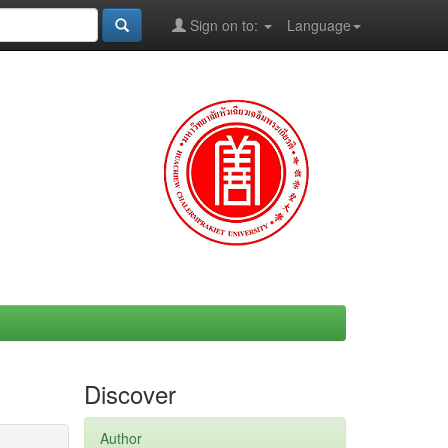
Sign on to:
Language
Discover
Author