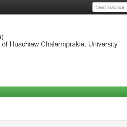
m)
y of Huachiew Chalermprakiet University