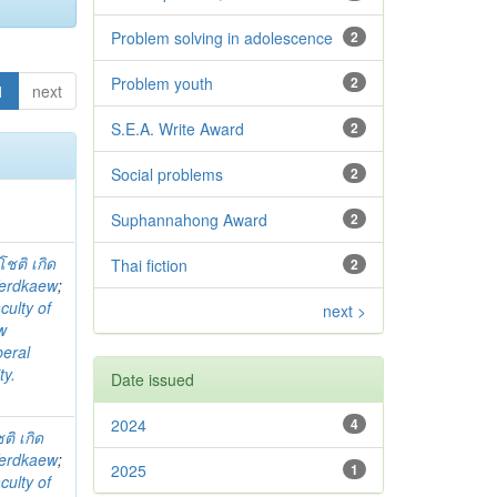
Problem solving in adolescence
2
Problem youth
2
1
next
S.E.A. Write Award
2
Social problems
2
Suphannahong Award
2
โชติ เกิด
Thai fiction
2
Kerdkaew
;
culty of
next >
w
beral
ty.
Date issued
2024
4
ติ เกิด
Kerdkaew
;
2025
1
culty of