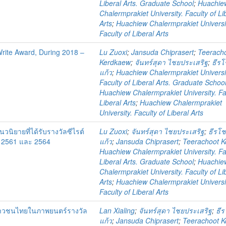
Liberal Arts. Graduate School
;
Huachie
Chalermprakiet University. Faculty of Li
Arts
;
Huachiew Chalermprakiet Universi
Faculty of Liberal Arts
 Write Award, During 2018 –
Lu Zuoxi
;
Jansuda Chiprasert
;
Teerach
Kerdkaew
;
จันทร์สุดา ไชยประเสริฐ
;
ธีรโ
แก้ว
;
Huachiew Chalermprakiet Universi
Faculty of Liberal Arts. Graduate Schoo
Huachiew Chalermprakiet University. Fa
Liberal Arts
;
Huachiew Chalermprakiet
University. Faculty of Liberal Arts
ิยายที่ได้รับรางวัลซีไรต์
Lu Zuoxi
;
จันทร์สุดา ไชยประเสริฐ
;
ธีรโช
ศ. 2561 และ 2564
แก้ว
;
Jansuda Chiprasert
;
Teerachoot 
Huachiew Chalermprakiet University. Fa
Liberal Arts. Graduate School
;
Huachie
Chalermprakiet University. Faculty of Li
Arts
;
Huachiew Chalermprakiet Universi
Faculty of Liberal Arts
ยาวชนไทยในภาพยนตร์รางวัล
Lan Xialing
;
จันทร์สุดา ไชยประเสริฐ
;
ธีร
แก้ว
;
Jansuda Chiprasert
;
Teerachoot 