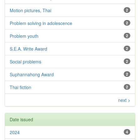
Motion pictures, Thai
2
Problem solving in adolescence
2
Problem youth
2
S.E.A. Write Award
2
Social problems
2
Suphannahong Award
2
Thai fiction
2
next >
Date issued
2024
4