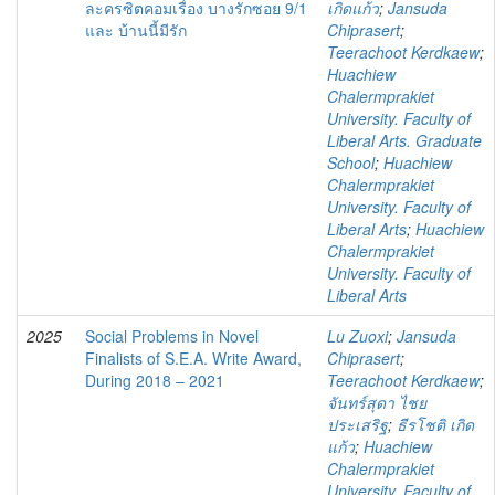
ละครซิตคอมเรื่อง บางรักซอย 9/1
เกิดแก้ว
;
Jansuda
และ บ้านนี้มีรัก
Chiprasert
;
Teerachoot Kerdkaew
;
Huachiew
Chalermprakiet
University. Faculty of
Liberal Arts. Graduate
School
;
Huachiew
Chalermprakiet
University. Faculty of
Liberal Arts
;
Huachiew
Chalermprakiet
University. Faculty of
Liberal Arts
2025
Social Problems in Novel
Lu Zuoxi
;
Jansuda
Finalists of S.E.A. Write Award,
Chiprasert
;
During 2018 – 2021
Teerachoot Kerdkaew
;
จันทร์สุดา ไชย
ประเสริฐ
;
ธีรโชติ เกิด
แก้ว
;
Huachiew
Chalermprakiet
University. Faculty of