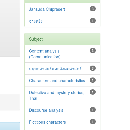
Jansuda Chiprasert
3
จางหยิ่ง
1
Subject
Content analysis
3
(Communication)
มนุษยศาสตร์และสังคมศาสตร์
3
Characters and characteristics
1
Detective and mystery stories,
1
Thai
Discourse analysis
1
Fictitious characters
1