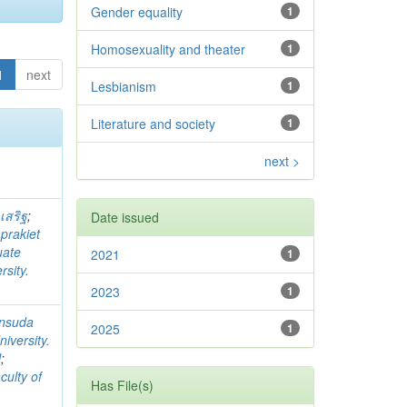
Gender equality
1
Homosexuality and theater
1
1
next
Lesbianism
1
Literature and society
1
next >
เสริฐ
;
Date issued
prakiet
uate
2021
1
sity.
2023
1
nsuda
2025
1
iversity.
l
;
culty of
Has File(s)