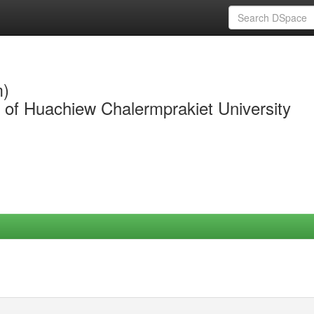
m)
y of Huachiew Chalermprakiet University