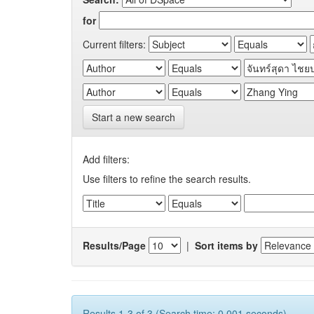
for
Current filters:
Start a new search
Add filters:
Use filters to refine the search results.
Results/Page
|
Sort items by
Results 1-3 of 3 (Search time: 0.001 seconds).