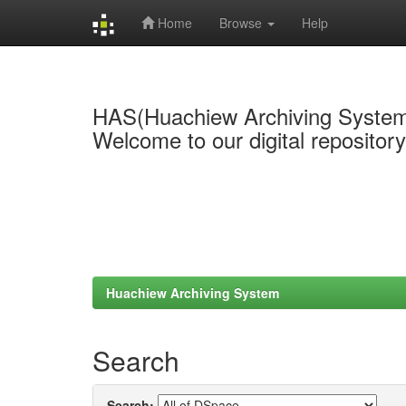
Home
Browse
Help
Skip
navigation
HAS(Huachiew Archiving Syste
Welcome to our digital repositor
Huachiew Archiving System
Search
Search: