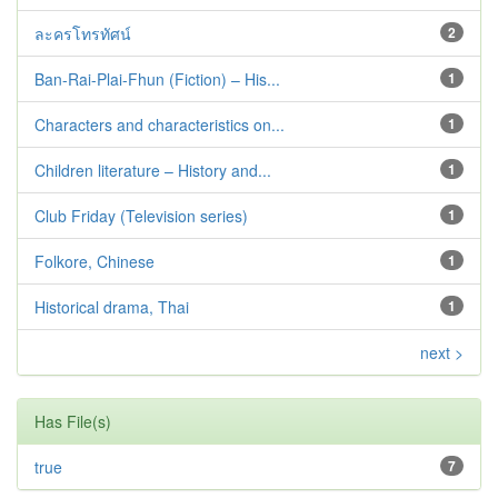
ละครโทรทัศน์
2
Ban-Rai-Plai-Fhun (Fiction) – His...
1
Characters and characteristics on...
1
Children literature – History and...
1
Club Friday (Television series)
1
Folkore, Chinese
1
Historical drama, Thai
1
next >
Has File(s)
true
7