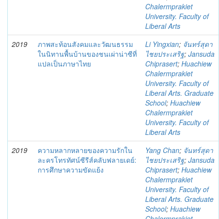
Chalermprakiet
University. Faculty of
Liberal Arts
2019
ภาพสะท้อนสังคมและวัฒนธรรม
Li Yingxian
;
จันทร์สุดา
ในนิทานพื้นบ้านของชนเผ่าน่าซีที่
ไชยประเสริฐ
;
Jansuda
แปลเป็นภาษาไทย
Chiprasert
;
Huachiew
Chalermprakiet
University. Faculty of
Liberal Arts. Graduate
School
;
Huachiew
Chalermprakiet
University. Faculty of
Liberal Arts
2019
ความหลากหลายของความรักใน
Yang Chan
;
จันทร์สุดา
ละครโทรทัศน์ซีรีส์คลับฟลายเดย์:
ไชยประเสริฐ
;
Jansuda
การศึกษาความขัดแย้ง
Chiprasert
;
Huachiew
Chalermprakiet
University. Faculty of
Liberal Arts. Graduate
School
;
Huachiew
Chalermprakiet