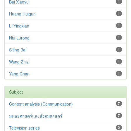
Bai Xiaoyu
1
Huang Huiqun
1
Li Yingxian
1
Niu Lurong
1
Siting Bai
1
Wang Zhizi
1
Yang Chan
1
Subject
Content analysis (Communication)
7
มนุษยศาสตร์และสังคมศาสตร์
7
Television series
2