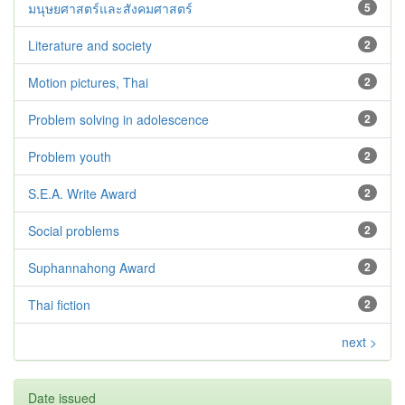
มนุษยศาสตร์และสังคมศาสตร์
5
Literature and society
2
Motion pictures, Thai
2
Problem solving in adolescence
2
Problem youth
2
S.E.A. Write Award
2
Social problems
2
Suphannahong Award
2
Thai fiction
2
next >
Date issued