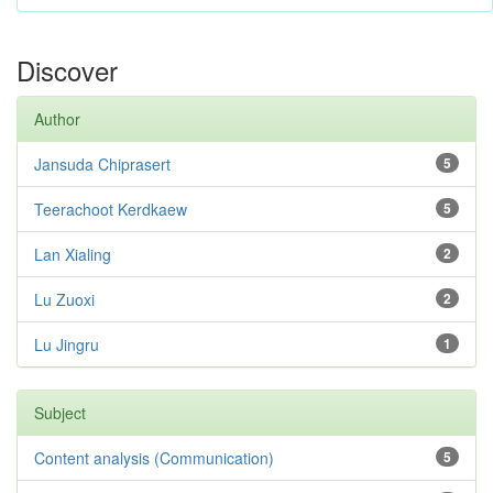
Discover
Author
Jansuda Chiprasert
5
Teerachoot Kerdkaew
5
Lan Xialing
2
Lu Zuoxi
2
Lu Jingru
1
Subject
Content analysis (Communication)
5