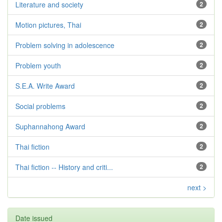
Literature and society
2
Motion pictures, Thai
2
Problem solving in adolescence
2
Problem youth
2
S.E.A. Write Award
2
Social problems
2
Suphannahong Award
2
Thai fiction
2
Thai fiction -- History and criti...
2
next >
Date issued