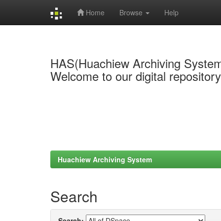
Home
Browse
Help
Skip
navigation
HAS(Huachiew Archiving Syste
Welcome to our digital repositor
Huachiew Archiving System
Search
Search: