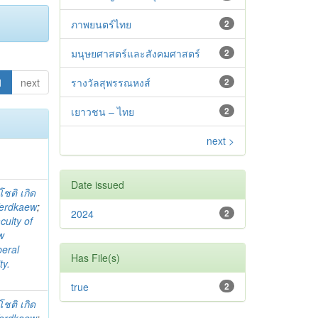
ภาพยนตร์ไทย
2
มนุษยศาสตร์และสังคมศาสตร์
2
1
next
รางวัลสุพรรณหงส์
2
เยาวชน – ไทย
2
next >
Date issued
โชติ เกิด
Kerdkaew
;
2024
2
culty of
w
beral
Has File(s)
ty.
true
2
โชติ เกิด