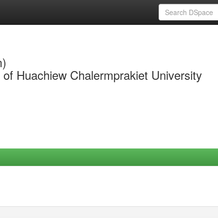
m)
y of Huachiew Chalermprakiet University