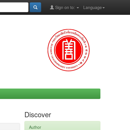
Sign on to:
Language
Discover
Author