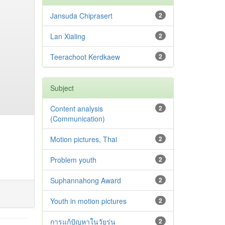
Jansuda Chiprasert
2
Lan Xialing
2
Teerachoot Kerdkaew
2
Subject
Content analysis
2
(Communication)
Motion pictures, Thai
2
Problem youth
2
Suphannahong Award
2
Youth in motion pictures
2
การแก้ปัญหาในวัยรุ่น
2