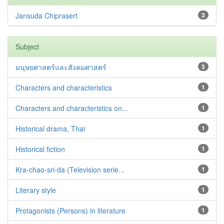
Jansuda Chiprasert
3
Subject
มนุษยศาสตร์และสังคมศาสตร์
3
Characters and characteristics
1
Characters and characteristics on...
1
Historical drama, Thai
1
Historical fiction
1
Kra-chao-sri-da (Television serie...
1
Literary style
1
Protagonists (Persons) in literature
1