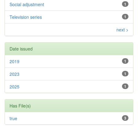
Social adjustment
1
Television series
1
next >
Date issued
2019
1
2023
1
2025
1
Has File(s)
true
3